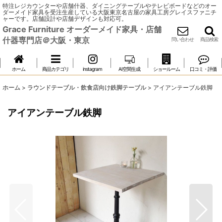
特注レジカウンターや店舗什器、ダイニングテーブルやテレビボードなどのオー
ダーメイド家具を受注生産している大阪東京名古屋の家具工房グレイスファニチ
ャーです。店舗設計や店舗デザインも対応可。
Grace Furniture オーダーメイド家具・店舗
什器専門店＠大阪・東京
問い合わせ
商品検索
ホーム
商品カテゴリ
instagram
AI空間生成
ショールーム
口コミ・評価
ホーム
>
ラウンドテーブル・飲食店向け鉄脚テーブル
>
アイアンテーブル鉄脚
アイアンテーブル鉄脚