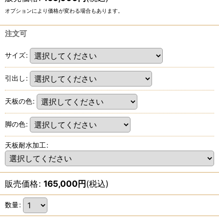
オプションにより価格が変わる場合もあります。
注文可
サイズ
:
引出し
:
天板の色
:
脚の色
:
天板耐水加工
:
販売価格
:
165,000
円
(税込)
数量
: