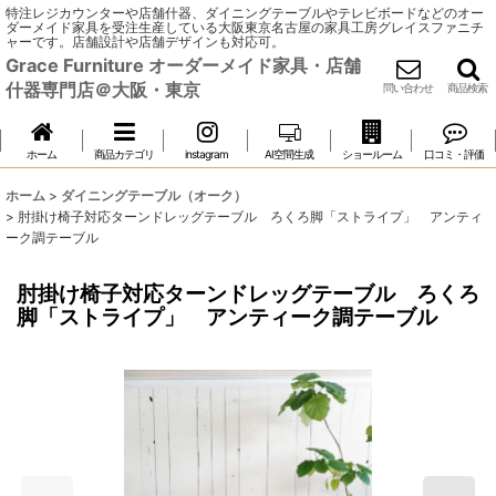
特注レジカウンターや店舗什器、ダイニングテーブルやテレビボードなどのオー
ダーメイド家具を受注生産している大阪東京名古屋の家具工房グレイスファニチ
ャーです。店舗設計や店舗デザインも対応可。
Grace Furniture オーダーメイド家具・店舗
什器専門店＠大阪・東京
問い合わせ
商品検索
ホーム
商品カテゴリ
instagram
AI空間生成
ショールーム
口コミ・評価
ホーム
>
ダイニングテーブル（オーク）
>
肘掛け椅子対応ターンドレッグテーブル ろくろ脚「ストライプ」 アンティ
ーク調テーブル
肘掛け椅子対応ターンドレッグテーブル ろくろ
脚「ストライプ」 アンティーク調テーブル