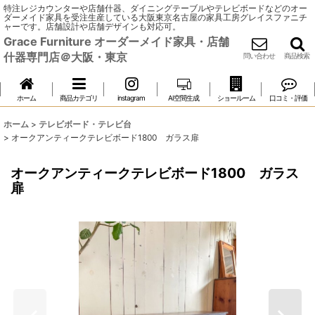
特注レジカウンターや店舗什器、ダイニングテーブルやテレビボードなどのオー
ダーメイド家具を受注生産している大阪東京名古屋の家具工房グレイスファニチ
ャーです。店舗設計や店舗デザインも対応可。
Grace Furniture オーダーメイド家具・店舗
什器専門店＠大阪・東京
問い合わせ
商品検索
ホーム
商品カテゴリ
instagram
AI空間生成
ショールーム
口コミ・評価
ホーム
>
テレビボード・テレビ台
>
オークアンティークテレビボード1800 ガラス扉
オークアンティークテレビボード1800 ガラス
扉