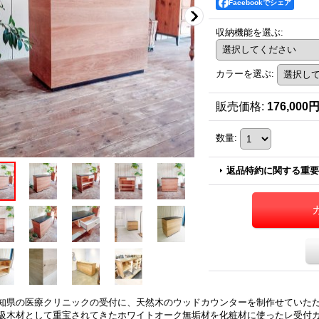
Facebookでシェア
収納機能を選ぶ
:
カラーを選ぶ
:
販売価格
:
176,000
数量
:
返品特約に関する重要
知県の医療クリニックの受付に、天然木のウッドカウンターを制作せていた
級木材として重宝されてきたホワイトオーク無垢材を化粧材に使ったレ受付