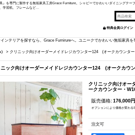
を専門に製作する無垢家具工房Grace Furniture。シャビーでかわいいダイニングテー
、学習机、フレームなど…
特典会員ログイン
ンテリアを探すなら、Grace Furnirureへ。ユニークでかわいい無垢家
m）
>
クリニック向けオーダーメイドレジカウンター124 (オークカウンター・W
ニック向けオーダーメイドレジカウンター124 (オークカウンタ
クリニック向けオーダ
ークカウンター・W10
販売価格
:
176,000
オプションにより価格が変わる
注文可