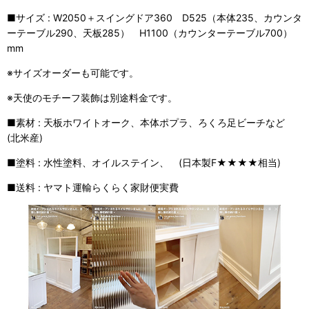
■サイズ : W2050＋スイングドア360 D525（本体235、カウンタ
ーテーブル290、天板285） H1100（カウンターテーブル700）
mm
※サイズオーダーも可能です。
※天使のモチーフ装飾は別途料金です。
■素材 : 天板ホワイトオーク、本体ポプラ、ろくろ足ビーチなど
(北米産)
■塗料 : 水性塗料、オイルステイン、 (日本製F★★★★相当)
■送料 : ヤマト運輸らくらく家財便実費