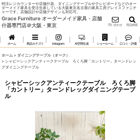
特注レジカウンターや店舗什器、ダイニングテーブルやテレビボードなどのオー
ダーメイド家具を受注生産している大阪東京名古屋の家具工房グレイスファニチ
ャーです。店舗設計や店舗デザインも対応可。
Grace Furniture オーダーメイド家具・店舗
什器専門店＠大阪・東京
問い合わせ
商品検索
ホーム
商品カテゴリ
instagram
AI空間生成
ショールーム
口コミ・評価
ホーム
>
ダイニングテーブル（オーク）
>
シャビーシックアンティークテーブル ろくろ脚「カントリー」ターンドレッ
グダイニングテーブル
シャビーシックアンティークテーブル ろくろ脚
「カントリー」ターンドレッグダイニングテーブ
ル