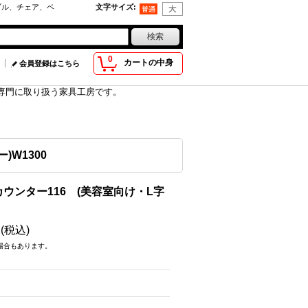
ブル、チェア、ベ
文字サイズ
:
0
カートの中身
会員登録はこちら
具を専門に取り扱う家具工房です。
W1300
ウンター116 (美容室向け・L字
円
(税込)
場合もあります。