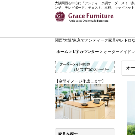
大阪関西を中心に『アンティーク調オーダーメイド家具』
ンチ、テレビボード、チェスト、本棚、キャビネット
関西/大阪/東京でアンティーク家具やレトロなイ
ホーム
>
L字カウンター
>
オーダーメイドレジ
オー
【空間イメージ作成します】
家具を探す