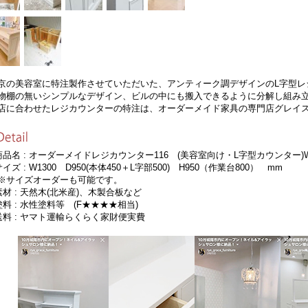
京の美容室に特注製作させていただいた、アンティーク調デザインのL字型レ
物棚の無いシンプルなデザイン、ビルの中にも搬入できるように分解し組み
店に合わせたレジカウンターの特注は、オーダーメイド家具の専門店グレイ
商品名 : オーダーメイドレジカウンター116 (美容室向け・L字型カウンター)W
サイズ : W1300 D950(本体450＋L字部500) H950（作業台800） mm
サイズオーダーも可能です。
素材 : 天然木(北米産)、木製合板など
塗料 : 水性塗料等 (F★★★★相当)
送料 : ヤマト運輸らくらく家財便実費