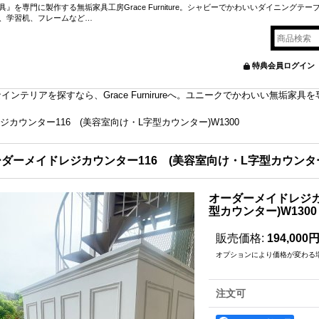
を専門に製作する無垢家具工房Grace Furniture。シャビーでかわいいダイニングテー
、学習机、フレームなど…
特典会員ログイン
ンテリアを探すなら、Grace Furnirureへ。ユニークでかわいい無垢家
カウンター116 (美容室向け・L字型カウンター)W1300
ダーメイドレジカウンター116 (美容室向け・L字型カウンター)
オーダーメイドレジカ
型カウンター)W1300
販売価格
:
194,000
オプションにより価格が変わる
注文可