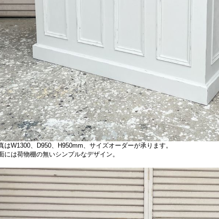
真はW1300、D950、H950mm、サイズオーダーが承ります。
面には荷物棚の無いシンプルなデザイン。