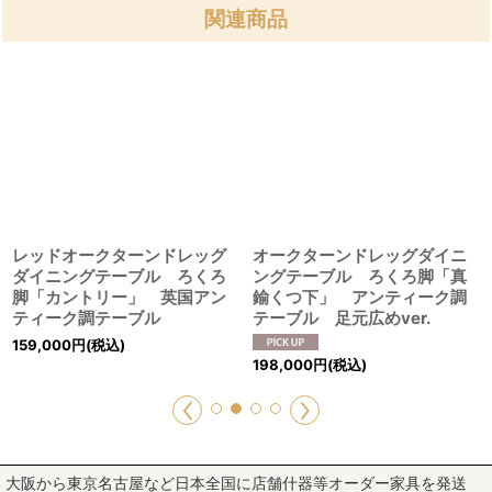
関連商品
ッドオークターンドレッグ
オークターンドレッグダイニ
オー
イニングテーブル ろくろ
ングテーブル ろくろ脚「真
ング
「カントリー」 英国アン
鍮くつ下」 アンティーク調
太」
ィーク調テーブル
テーブル 足元広めver.
ル
,000
円
(税込)
188,
198,000
円
(税込)
大阪から東京名古屋など日本全国に店舗什器等オーダー家具を発送