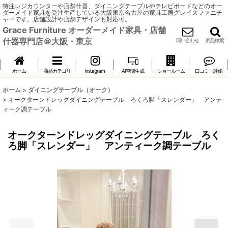
特注レジカウンターや店舗什器、ダイニングテーブルやテレビボードなどのオー
ダーメイド家具を受注生産している大阪東京名古屋の家具工房グレイスファニチ
ャーです。店舗設計や店舗デザインも対応可。
Grace Furniture オーダーメイド家具・店舗
什器専門店＠大阪・東京
問い合わせ
商品検索
ホーム
商品カテゴリ
instagram
AI空間生成
ショールーム
口コミ・評価
ホーム
>
ダイニングテーブル（オーク）
>
オークターンドレッグダイニングテーブル ろくろ脚「スレンダー」 アンテ
ィーク調テーブル
オークターンドレッグダイニングテーブル ろく
ろ脚「スレンダー」 アンティーク調テーブル