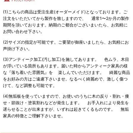
(1)こちらの商品は受注生産(オーダーメイド)となっております。ご
注文をいただいてから製作を致しますので、 通常1〜2か月の製作
期間を頂いております。納期のご都合がございまいたら、お気軽に
お問い合わせ下さい。
(2)サイズの指定が可能です。ご要望が御座いましたら、お気軽にお
声掛け下さい。
(3)アンティーク加工(汚し加工)を施してあります。 色ムラ、木目
が浮いている箇所もあります。届いた時からアンティーク家具の様
な『落ち着いた雰囲気』を 楽しんでいただけます。 綺麗な商品
をお好みの方はご遠慮下さいませ。なるべく綺麗めで、激しく傷つ
けて、など調整も可能です。
(4)無垢板を使っていますので、お使いのうちに木の反り・割れ・痩
せ・節抜け・塗装割れなどが発生します。 お手入れにより発生を
遅らせることが出来ますが、いずれは起きてくるものです。 無垢
家具の特徴とご理解下さいませ。