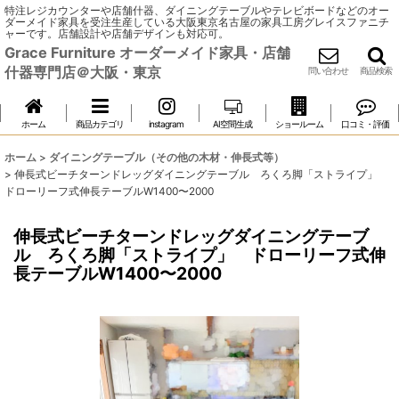
特注レジカウンターや店舗什器、ダイニングテーブルやテレビボードなどのオー
ダーメイド家具を受注生産している大阪東京名古屋の家具工房グレイスファニチ
ャーです。店舗設計や店舗デザインも対応可。
Grace Furniture オーダーメイド家具・店舗
什器専門店＠大阪・東京
問い合わせ
商品検索
ホーム
商品カテゴリ
instagram
AI空間生成
ショールーム
口コミ・評価
ホーム
>
ダイニングテーブル（その他の木材・伸長式等）
>
伸長式ビーチターンドレッグダイニングテーブル ろくろ脚「ストライプ」
ドローリーフ式伸長テーブルW1400〜2000
伸長式ビーチターンドレッグダイニングテーブ
ル ろくろ脚「ストライプ」 ドローリーフ式伸
長テーブルW1400〜2000