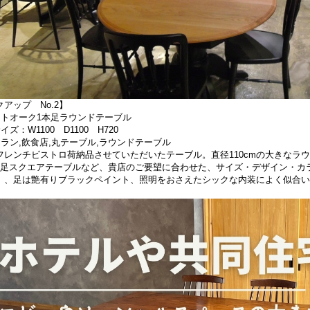
アップ No.2】
イトオーク1本足ラウンドテーブル
イズ：W1100 D1100 H720
トラン,飲食店,丸テーブル,ラウンドテーブル
フレンチビストロ荷納品させていただいたテーブル。直径110cmの大きなラウン
本足スクエアテーブルなど、貴店のご要望に合わせた、サイズ・デザイン・カ
」、足は艶有りブラックペイント、照明をおさえたシックな内装によく似合い