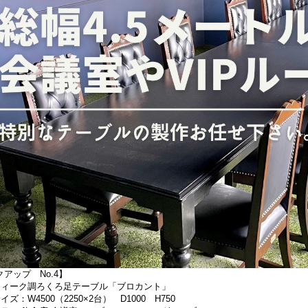
アップ No.4】
ティーク調ろくろ足テーブル「ブロカント」
イズ：W4500（2250×2台） D1000 H750