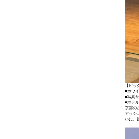
【ピック
■ホワ
■写真サ
■ホテ
京都の
アッシ
いに、