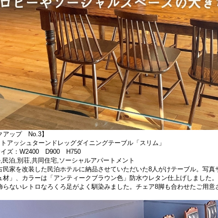
アップ No.3】
イトアッシュターンドレッグダイニングテーブル「スリム」
イズ：W2400 D900 H750
ル,民泊,別荘,共同住宅,ソーシャルアパートメント
古民家を改装した民泊ホテルに納品させていただいた8人がけテーブル。写真サイズ
ュ材」、カラーは「アンティークブラウン色」防水ウレタン仕上げしました。
飾らないレトロなろくろ足がよく馴染みました。チェア8脚も合わせたご用意