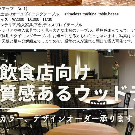
アップ No.1】
台のオークダイニングテーブル <timeless traditinal table base>
イズ：W2000 D1000 H730
インテリア,輸入家具,平台,ディスプレイテーブル
ンテリアや輸入家具でよく見る大きな土台のテーブル。重厚感まんてんで、ア
家庭用のダイニングテーブルにお求めになる方もいらっしゃいます。写真はレ
。天板と足を分解組立てしますので、通常の人が通れる間口で搬入可能です。