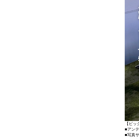
【ピック
■アン
■写真サ