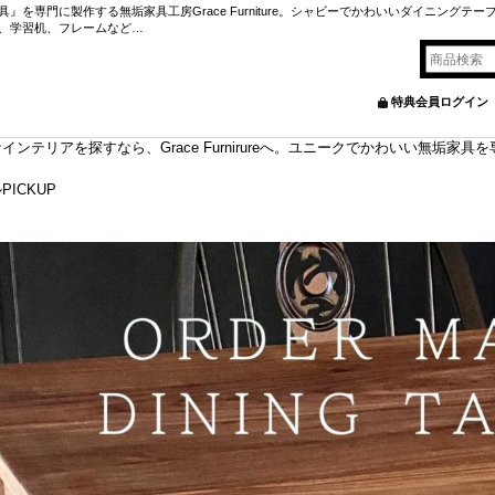
を専門に製作する無垢家具工房Grace Furniture。シャビーでかわいいダイニングテー
、学習机、フレームなど…
特典会員ログイン
ンテリアを探すなら、Grace Furnirureへ。ユニークでかわいい無垢家
ICKUP